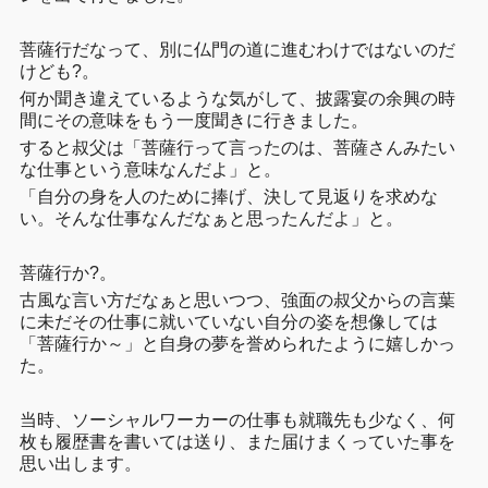
菩薩行だなって、別に仏門の道に進むわけではないのだ
けども?。
何か聞き違えているような気がして、披露宴の余興の時
間にその意味をもう一度聞きに行きました。
すると叔父は「菩薩行って言ったのは、菩薩さんみたい
な仕事という意味なんだよ」と。
「自分の身を人のために捧げ、決して見返りを求めな
い。そんな仕事なんだなぁと思ったんだよ」と。
菩薩行か?。
古風な言い方だなぁと思いつつ、強面の叔父からの言葉
に未だその仕事に就いていない自分の姿を想像しては
「菩薩行か～」と自身の夢を誉められたように嬉しかっ
た。
当時、ソーシャルワーカーの仕事も就職先も少なく、何
枚も履歴書を書いては送り、また届けまくっていた事を
思い出します。