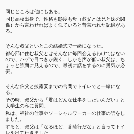
同じところは他にもある。
同じ高校出身で、性格も態度も母（叔父とは兄と妹の関
係）から言わせればよく似ていると昔言われた記憶があ
る。
そんな叔父といとこの結婚式で一緒になった。
都心部に住む叔父とはそんなに毎回会えるわけではない
ので、ハゲで目つきが鋭く、しかも声が低い叔父は、ち
ょっと強面に見えるので、最初に話をするのに勇気が必
要。
そんな伯父と披露宴までの合間でトイレでと一緒にな
る。
その時、叔父から「君はどんな仕事をしたいんだい」と
大学生の私に質問。
私は、福祉の仕事やソーシャルワーカーの仕事の話をし
ました。
すると、叔父は「なるほど、菩薩行だな」と言ってトイ
レを出て行きました。