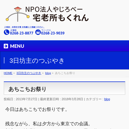
MENU
3日坊主のつぶやき
HOME
»
3日坊主のつぶやき
»
blog
»
あちこちお祭り
あちこちお祭り
投稿日 : 2013年7月27日
最終更新日時 : 2018年3月28日
カテゴリー :
blog
今日はあちこちでお祭りです。
残念ながら、私は夕方から東京での会議。