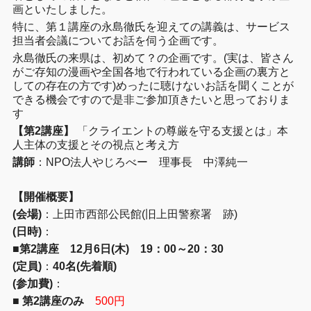
画といたしました。
特に、第１講座の永島徹氏を迎えての講義は、サービス
担当者会議についてお話を伺う企画です。
永島徹氏の来県は、初めて？の企画です。(実は、皆さん
がご存知の漫画や全国各地で行われている企画の裏方と
しての存在の方です)めったに聴けないお話を聞くことが
できる機会ですので是非ご参加頂きたいと思っておりま
す
【第2講座】
「クライエントの尊厳を守る支援とは」本
人主体の支援とその視点と考え方
講師
：NPO法人やじろべー 理事長 中澤純一
【開催概要】
(会場)
：上田市西部公民館(旧上田警察署 跡)
(日時)
：
■第2講座 12月6日(木) 19：00～20：30
(定員)
：
40名(先着順)
(参加費)
：
■
第2講座のみ
500円