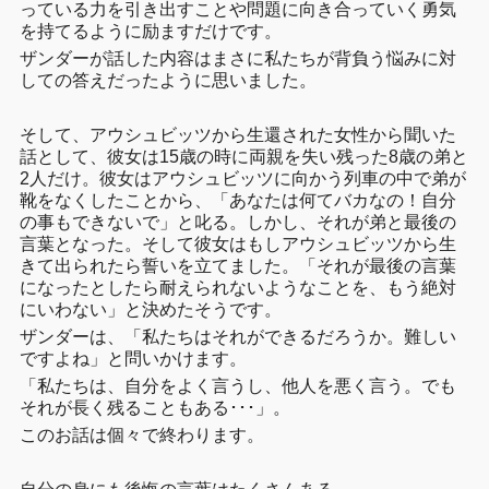
っている力を引き出すことや問題に向き合っていく勇気
を持てるように励ますだけです。
ザンダーが話した内容はまさに私たちが背負う悩みに対
しての答えだったように思いました。
そして、アウシュビッツから生還された女性から聞いた
話として、彼女は15歳の時に両親を失い残った8歳の弟と
2人だけ。彼女はアウシュビッツに向かう列車の中で弟が
靴をなくしたことから、「あなたは何てバカなの！自分
の事もできないで」と叱る。しかし、それが弟と最後の
言葉となった。そして彼女はもしアウシュビッツから生
きて出られたら誓いを立てました。「それが最後の言葉
になったとしたら耐えられないようなことを、もう絶対
にいわない」と決めたそうです。
ザンダーは、「私たちはそれができるだろうか。難しい
ですよね」と問いかけます。
「私たちは、自分をよく言うし、他人を悪く言う。でも
それが長く残ることもある･･･」。
このお話は個々で終わります。