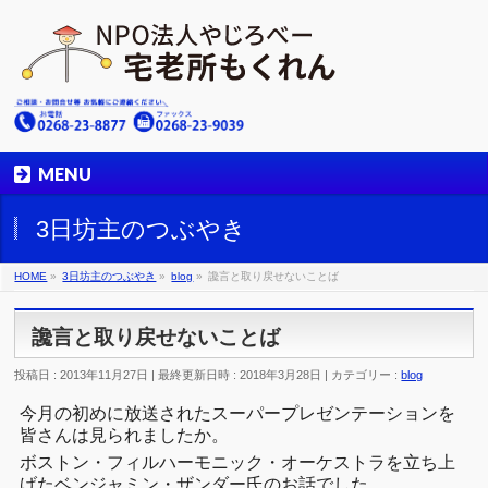
MENU
3日坊主のつぶやき
HOME
»
3日坊主のつぶやき
»
blog
»
讒言と取り戻せないことば
讒言と取り戻せないことば
投稿日 : 2013年11月27日
最終更新日時 : 2018年3月28日
カテゴリー :
blog
今月の初めに放送されたスーパープレゼンテーションを
皆さんは見られましたか。
ボストン・フィルハーモニック・オーケストラを立ち上
げたベンジャミン・ザンダー氏のお話でした。