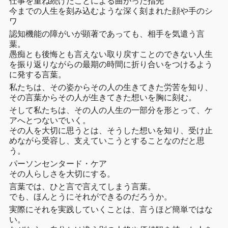
仕事を重ね続けたことによる曲がった指先
今までの人生を刻み込むような深く刻まれた顔や手のシ
ワ
認知機能の障がいが顕著であっても、相手を気遣う言
葉。
愚痴とも後悔とも言えない取り戻すことのできない人生
を振り返りながらの最期の時間に折り合いをつけるよう
に発する言葉。
私たちは、その姿からその人の生きてきた労苦を知り、
その言葉からその人が生きてきた想いを胸に刻む。
そして私たちは、その人の人生の一部分を形とって、ケ
アへとつないでいく。
その人を大切に思うとは、そうした想いを知り、受け止
めながら受容し、支えていこうとすることなのだと思
う。
パーソンセンタード・ケア
その人らしさを大切にする。
言葉では、ひと言で言えてしまう言葉。
でも、ほんとうにそれができるのだろうか。
実際にそれを実践していくことは、言うほど簡単ではな
い。