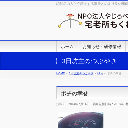
認知症の人と介護をする家族とのより良い関
ホーム
お知らせ・研修情報
3日坊主のつぶやき
HOME
»
3日坊主のつぶやき
»
blog
»
ポチの幸せ
ポチの幸せ
投稿日 : 2014年7月14日
最終更新日時 : 2018年3