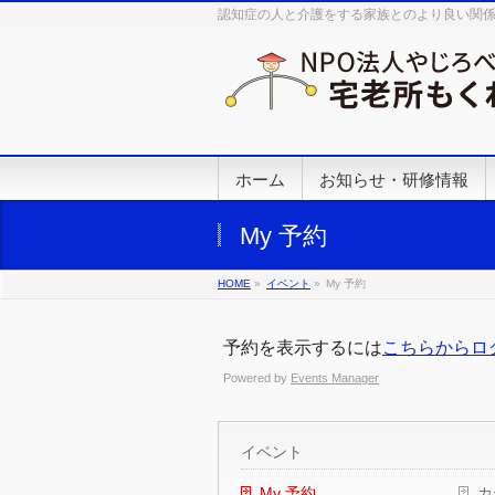
認知症の人と介護をする家族とのより良い関
ホーム
お知らせ・研修情報
My 予約
HOME
»
イベント
»
My 予約
予約を表示するには
こちらからロ
Powered by
Events Manager
イベント
My 予約
カ