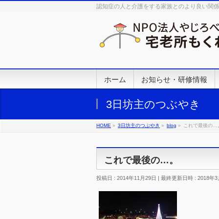
認知症の人と介護をする家族とのより良い関
ホーム
お知らせ・研修情報
3日坊主のつぶやき
HOME
»
3日坊主のつぶやき
»
blog
»
これで最後の…
これで最後の…。
投稿日 : 2014年11月29日
最終更新日時 : 2018年3